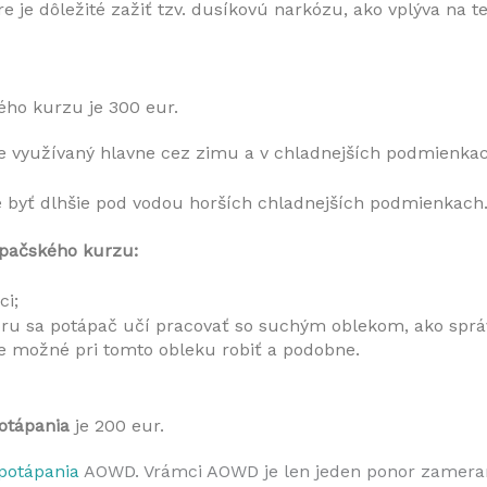
 je dôležité zažiť tzv. dusíkovú narkózu, ako vplýva na tel
ho kurzu je 300 eur. 
je využívaný hlavne cez zimu a v chladnejších podmienkac
že byť dlhšie pod vodou horších chladnejších podmienkach
pačského kurzu: 
ci;
ru sa potápač učí pracovať so suchým oblekom, ako sprá
e možné pri tomto obleku robiť a podobne.
otápania
 je 200 eur.
potápania
AOWD. Vrámci AOWD je len jeden ponor zamera