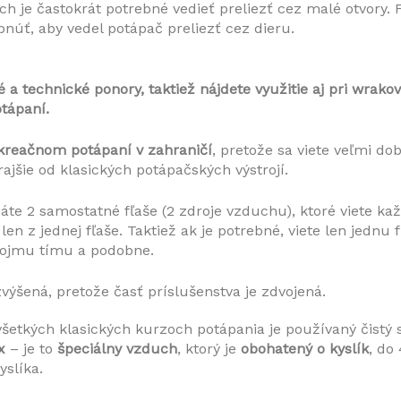
ch je častokrát potrebné vedieť preliezť cez malé otvory. F
úť, aby vedel potápač preliezť cez dieru. 
 technické ponory, taktiež nájdete využitie aj pri wrako
tápaní. 
ekreačnom potápaní v zahraničí
, pretože sa viete veľmi dob
rajšie od klasických potápačských výstrojí. 
áte 2 samostatné fľaše (2 zdroje vzduchu), ktoré viete kaž
en z jednej fľaše. Taktiež ak je potrebné, viete len jednu f
vojmu tímu a podobne. 
zvýšená, pretože časť príslušenstva je zdvojená. 
 všetkých klasických kurzoch potápania je používaný čistý 
x
 – je to 
špeciálny vzduch
, ktorý je 
obohatený o kyslík
, do
yslíka. 