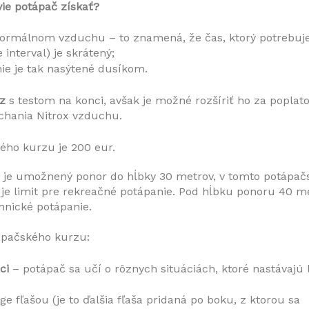
vie potápač získať?
normálnom vzduchu – to znamená, že čas, ktorý potrebuje
interval) je skrátený;
ie je tak nasýtené dusíkom. 
rz
chania Nitrox vzduchu. 
ého kurzu je 200 eur.
 je umožnený ponor do hĺbky 30 metrov, v tomto potápač
o je limit pre rekreačné potápanie. Pod hĺbku ponoru 40 me
hnické potápanie. 
ápačského kurzu:
ci
 – potápač sa učí o rôznych situáciách, ktoré nastávajú l
ge fľašou (je to ďalšia fľaša pridaná po boku, z ktorou sa 