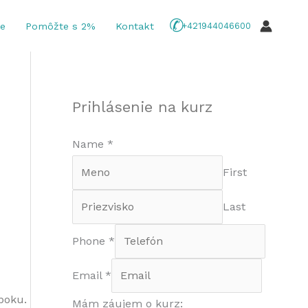
ie
Pomôžte s 2%
Kontakt
+421944046600
Prihlásenie na kurz
Name
*
First
Last
Phone
*
Email
*
oku. 
Mám záujem o kurz: