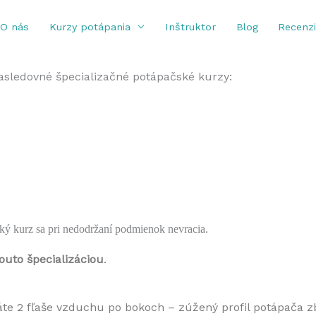
O nás
Kurzy potápania
Inštruktor
Blog
Recenz
asledovné špecializačné potápačské kurzy:
ký kurz sa pri nedodržaní podmienok nevracia.
outo špecializáciou
. 
áte 2 fľaše vzduchu po bokoch – zúžený profil potápača zb