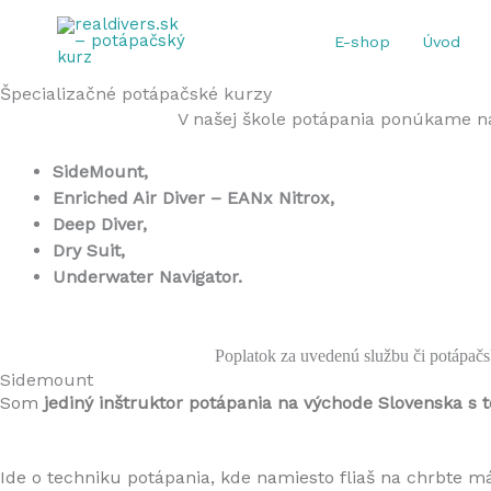
Preskočiť
na
E-shop
Úvod
obsah
Špecializačné potápačské kurzy
V našej škole potápania ponúkame n
SideMount,
Enriched Air Diver – EANx Nitrox,
Deep Diver,
Dry Suit,
Underwater Navigator.
Poplatok za uvedenú službu či potápačs
Sidemount
Som 
jediný inštruktor potápania na východe Slovenska s t
Ide o techniku potápania, kde namiesto fliaš na chrbte m