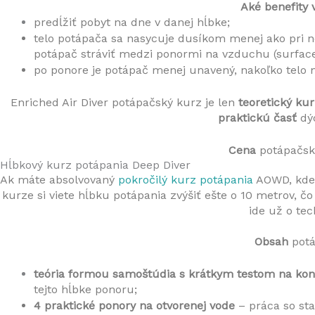
Aké benefity 
predĺžiť pobyt na dne v danej hĺbke; 
telo potápača sa nasycuje dusíkom menej ako pri 
potápač stráviť medzi ponormi na vzduchu (surface 
po ponore je potápač menej unavený, nakoľko telo n
Enriched Air Diver potápačský kurz je len 
teoretický ku
praktickú časť
 dý
Cena 
potápačsk
Hĺbkový kurz potápania Deep Diver
Ak máte absolvovaný 
pokročilý kurz potápania
 AOWD, kde
kurze si viete hĺbku potápania zvýšiť ešte o 10 metrov, č
ide už o tec
Obsah 
pot
teória formou samoštúdia s krátkym testom na kon
tejto hĺbke ponoru;
4 praktické ponory na otvorenej vode
 – práca so sta