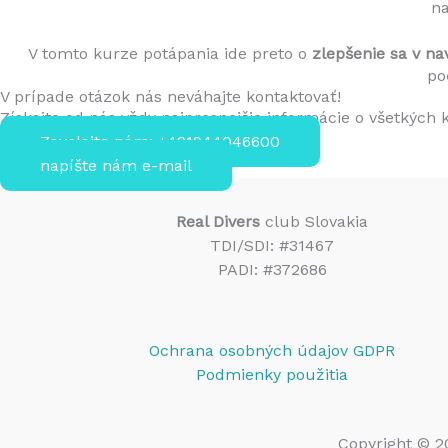
na
V tomto kurze potápania ide preto o
zlepšenie sa v na
po
V prípade otázok nás neváhajte kontaktovať!
Získajte od nás vždy najpresnejšie informácie o všetkých
Zavolajte nám: +421944046600
napíšte nám e-mail
Real Divers
club Slovakia
TDI/SDI: #31467
PADI: #372686
Ochrana osobných údajov GDPR
Podmienky použitia
Copyright © 2