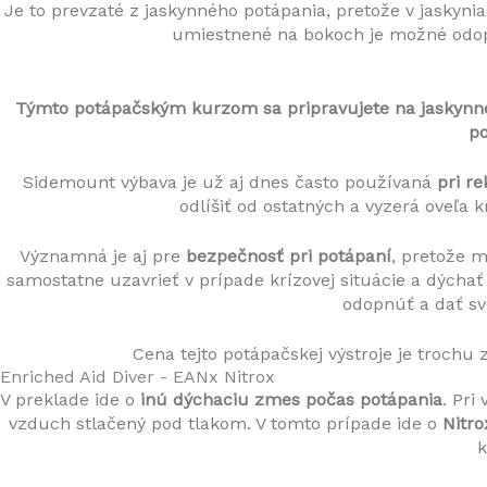
Je to prevzaté z jaskynného potápania, pretože v jaskynia
umiestnené na bokoch je možné odopn
Týmto potápačským kurzom sa pripravujete na jaskynné a
po
Sidemount výbava je už aj dnes často používaná 
pri r
odlíšiť od ostatných a vyzerá oveľa k
Významná je aj pre 
bezpečnosť pri potápaní
, pretože m
samostatne uzavrieť v prípade krízovej situácie a dýchať l
odopnúť a dať s
Cena tejto potápačskej výstroje je trochu 
Enriched Aid Diver - EANx Nitrox
V preklade ide o 
inú dýchaciu zmes počas potápania
. Pri
vzduch stlačený pod tlakom. V tomto prípade ide o 
Nitro
k