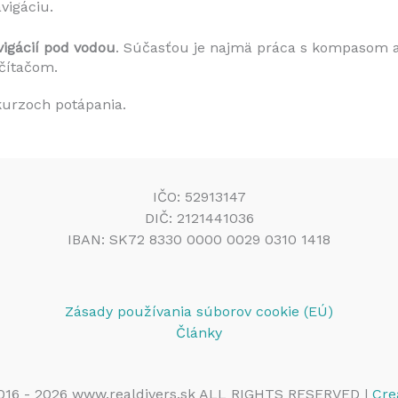
vigáciu.
vigácií pod vodou
. Súčasťou je najmä práca s kompasom a
čítačom.
 kurzoch potápania.
IČO: 52913147
DIČ: 2121441036
IBAN: SK72 8330 0000 0029 0310 1418
Zásady používania súborov cookie (EÚ)
Články
016 - 2026 www.realdivers.sk ALL RIGHTS RESERVED |
Cre