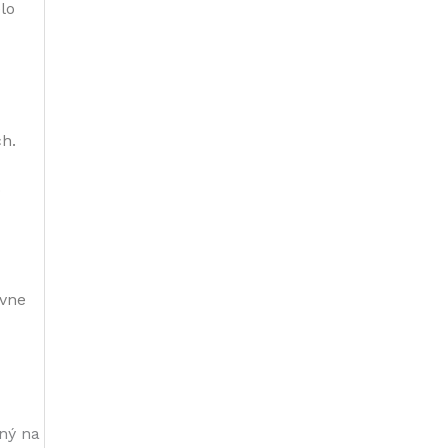
o 
h. 
.
vne 
ný na