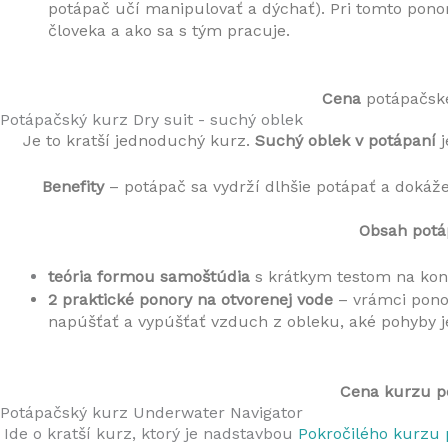
potápač učí manipulovať a dýchať). Pri tomto ponore
človeka a ako sa s tým pracuje.
Cena 
potápačské
Potápačský kurz Dry suit - suchý oblek
Je to kratší jednoduchý kurz. 
Suchý oblek v potápaní
 
Benefity
 – potápač sa vydrží dlhšie potápať a doká
Obsah potá
teória
formou samoštúdia
 s krátkym testom na kon
2 praktické ponory na otvorenej vode
 – vrámci pono
napúšťať a vypúšťať vzduch z obleku, aké pohyby j
Cena kurzu p
Potápačský kurz Underwater Navigator
Ide o kratší kurz, ktorý je nadstavbou
Pokročilého kurzu 