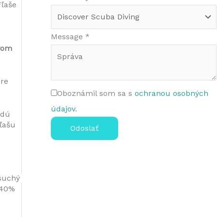
ľaše 
Message
*
vom 
re 
Oboznámil som sa s
ochranou osobných
údajov
.
dú 
ľašu 
Odoslať
suchý 
 40% 