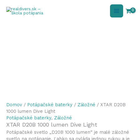
Preskočiť
na
obsah
Domov
/
Potápačské baterky
/
Záložné
/ XTAR D20B
1000 lumen Dive Light
Potápačské baterky
,
Záložné
XTAR D20B 1000 lumen Dive Light
Potápačské svetlo „D20B 1000 lumen“ je malé záložné
svetlo na potápanie. Ľahko sa ovláda jednou rukou a je