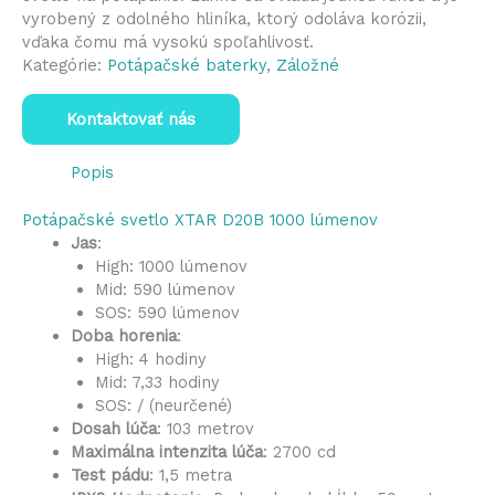
vyrobený z odolného hliníka, ktorý odoláva korózii,
vďaka čomu má vysokú spoľahlivosť.
Kategórie:
Potápačské baterky
,
Záložné
Kontaktovať nás
Popis
Potápačské svetlo XTAR D20B 1000 lúmenov
Jas
:
High: 1000 lúmenov
Mid: 590 lúmenov
SOS: 590 lúmenov
Doba horenia
:
High: 4 hodiny
Mid: 7,33 hodiny
SOS: / (neurčené)
Dosah lúča
: 103 metrov
Maximálna intenzita lúča
: 2700 cd
Test pádu
: 1,5 metra