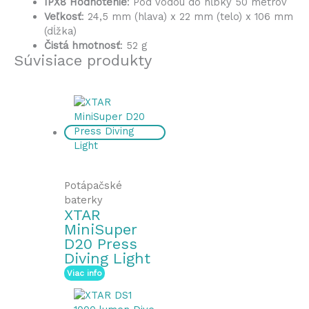
IPX8 Hodnotenie
: Pod vodou do hĺbky 50 metrov
Veľkosť
: 24,5 mm (hlava) x 22 mm (telo) x 106 mm
(dĺžka)
Čistá hmotnosť
: 52 g
Súvisiace produkty
Potápačské
baterky
XTAR
MiniSuper
D20 Press
Diving Light
Viac info