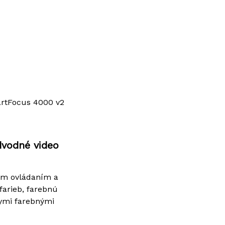
rtFocus 4000 v2
vodné video
vým ovládaním a
farieb, farebnú
nymi farebnými