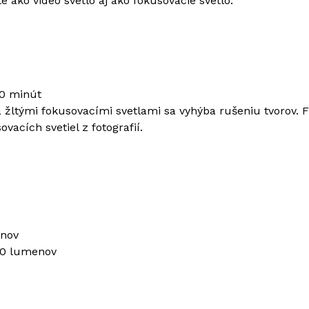
 ako video svetlo aj ako fokusovacie svetlo.
10 minút
a žltými fokusovacími svetlami sa vyhýba rušeniu tvorov
vacích svetiel z fotografií.
enov
00 lumenov