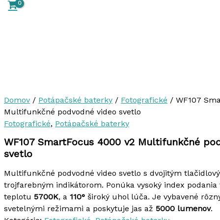
Domov
/
Potápačské baterky
/
Fotografické
/ WF107 Sma
Multifunkčné podvodné video svetlo
Fotografické
,
Potápačské baterky
WF107 SmartFocus 4000 v2 Multifunkčné pod
svetlo
Multifunkčné podvodné video svetlo s dvojitým tlačidlo
trojfarebným indikátorom. Ponúka vysoký index podania 
teplotu
5700K
, a
110°
široký uhol lúča. Je vybavené rôz
svetelnými režimami a poskytuje jas až
5000 lumenov
.