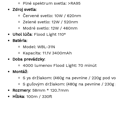
Plné spektrum svetla: >RA95
Zdroj svetla
:
Červené svetlo: 10W / 620nm
Zelené svetlo: 12W / 520nm
Modré svetlo: 12W / 460nm
Uhol lúča
: Flood Light 110°
Batéria
:
Model: WBL-31N
Kapacita: 11.1V 3400mAh
Doba prevádzky
:
4000 lumenov Flood Light: 70 minút
Montáž
:
S ys držiakom: (460g na pevnine / 220g pod v
S guľovým držiakom: (480g na pevnine / 230g
Rozmery
: 58mm * 120.7mm
Hĺbka
: 100m / 330ft