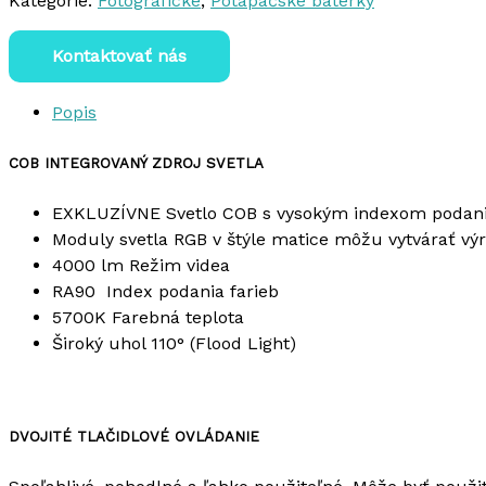
Kategórie:
Fotografické
,
Potápačské baterky
Kontaktovať nás
Popis
COB INTEGROVANÝ ZDROJ SVETLA
EXKLUZÍVNE Svetlo COB s vysokým indexom podani
Moduly svetla RGB v štýle matice môžu vytvárať vý
4000 lm Režim videa
RA90 Index podania farieb
5700K Farebná teplota
Široký uhol 110° (Flood Light)
DVOJITÉ TLAČIDLOVÉ OVLÁDANIE