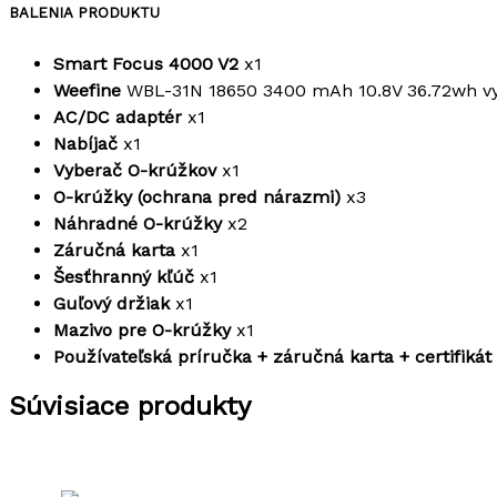
BALENIA PRODUKTU
Smart Focus 4000 V2
x1
Weefine
WBL-31N 18650 3400 mAh 10.8V 36.72wh vyso
AC/DC adaptér
x1
Nabíjač
x1
Vyberač O-krúžkov
x1
O-krúžky (ochrana pred nárazmi)
x3
Náhradné O-krúžky
x2
Záručná karta
x1
Šesťhranný kľúč
x1
Guľový držiak
x1
Mazivo pre O-krúžky
x1
Používateľská príručka + záručná karta + certifikát
Súvisiace produkty