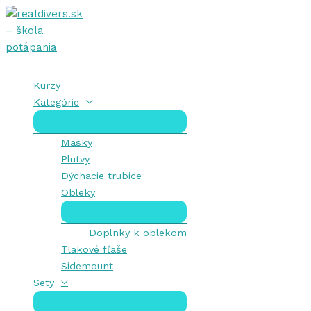
Preskočiť
na
obsah
Kurzy
Kategórie
Masky
Plutvy
Dýchacie trubice
Obleky
Doplnky k oblekom
Tlakové fľaše
Sidemount
Sety