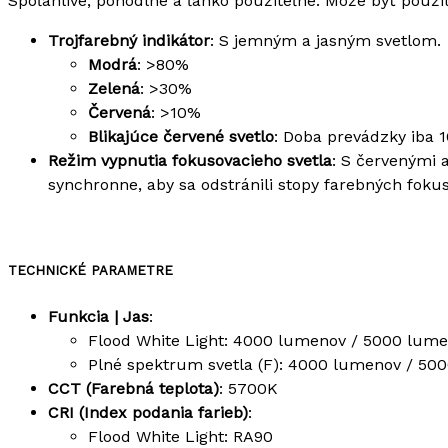
Spoľahlivé, pohodlné a ľahko použiteľné.
Môže byť použité
Trojfarebný indikátor
: S jemným a jasným svetlom.
Modrá
: >80%
Zelená
: >30%
Červená
: >10%
Blikajúce červené svetlo
: Doba prevádzky iba 
Režim vypnutia fokusovacieho svetla
: S červenými 
synchronne, aby sa odstránili stopy farebných fokuso
TECHNICKÉ PARAMETRE
Funkcia | Jas
:
Flood White Light: 4000 lumenov / 5000 lum
Plné spektrum svetla (F): 4000 lumenov / 50
CCT (Farebná teplota)
: 5700K
CRI (Index podania farieb)
:
Flood White Light: RA90