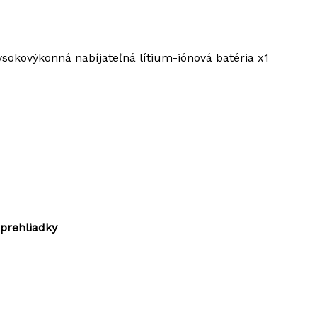
kovýkonná nabíjateľná lítium-iónová batéria x1
 prehliadky